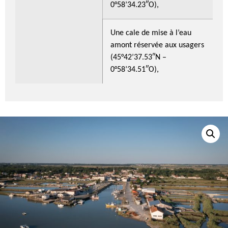
0°58’34.23″O),
Une cale de mise à l’eau
amont réservée aux usagers
(45°42’37.53″N –
0°58’34.51″O),