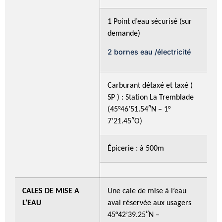
1 Point d’eau sécurisé (sur
demande)
2 bornes eau /électricité
Carburant détaxé et taxé (
SP ) : Station La Tremblade
(45°46’51.54″N – 1°
7’21.45″O)
Épicerie : à 500m
CALES DE MISE A
Une cale de mise à l’eau
L’EAU
aval réservée aux usagers
45°42’39.25″N –