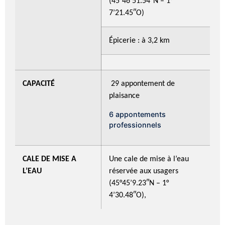
(45°46’51.54″N – 1°
7’21.45″O)
Épicerie : à 3,2 km
CAPACITÉ
29 appontement de
plaisance
6 appontements
professionnels
CALE DE MISE A
Une cale de mise à l’eau
L’EAU
réservée aux usagers
(45°45’9.23″N – 1°
4’30.48″O),