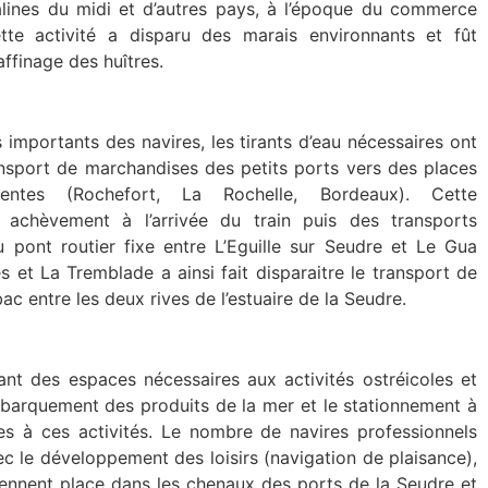
lines du midi et d’autres pays, à l’époque du commerce
ette activité a disparu des marais environnants et fût
affinage des huîtres.
 importants des navires, les tirants d’eau nécessaires ont
ansport de marchandises des petits ports vers des places
uentes (Rochefort, La Rochelle, Bordeaux). Cette
 achèvement à l’arrivée du train puis des transports
u pont routier fixe entre L’Eguille sur Seudre et Le Gua
s et La Tremblade a ainsi fait disparaitre le transport de
ac entre les deux rives de l’estuaire de la Seudre.
ant des espaces nécessaires aux activités ostréicoles et
ébarquement des produits de la mer et le stationnement à
res à ces activités. Le nombre de navires professionnels
ec le développement des loisirs (navigation de plaisance),
rennent place dans les chenaux des ports de la Seudre et