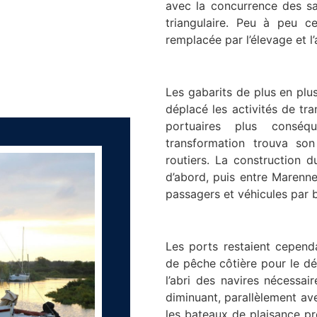
avec la concurrence des sa
triangulaire. Peu à peu c
remplacée par l’élevage et l’
Les gabarits de plus en plus
déplacé les activités de tr
portuaires plus conséq
transformation trouva son
routiers. La construction d
d’abord, puis entre Marenne
passagers et véhicules par b
Les ports restaient cepend
de pêche côtière pour le d
l’abri des navires nécessai
diminuant, parallèlement av
les bateaux de plaisance p