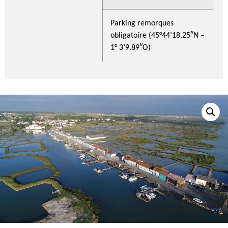
Parking remorques
obligatoire (45°44’18.25″N –
1° 3’9.89″O)