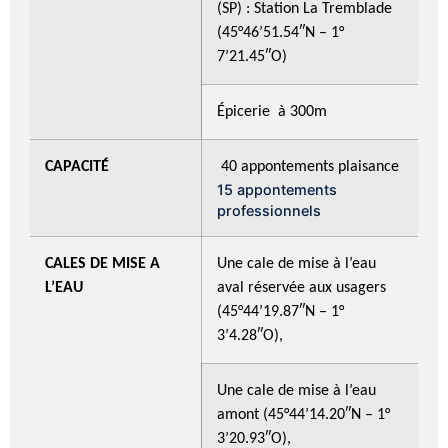
(SP) : Station La Tremblade
(45°46’51.54″N – 1°
7’21.45″O)
Épicerie à 300m
CAPACITÉ
40 appontements plaisance
15 appontements
professionnels
CALES DE MISE A
Une cale de mise à l’eau
L’EAU
aval réservée aux usagers
(45°44’19.87″N – 1°
3’4.28″O),
Une cale de mise à l’eau
amont (45°44’14.20″N – 1°
3’20.93″O),