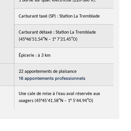
1 borne sur quai: électricité (220-380 V).
Carburant taxé (SP) : Station La Tremblade
Carburant détaxé : Station La Tremblade
(45°46’51.54″N – 1° 7’21.45″O)
Épicerie : à 3 km
22 appontements de plaisance
16 appontements professionnels
Une cale de mise à l’eau aval réservée aux
usagers (45°45’41.58″N – 1° 5’44.94″O)