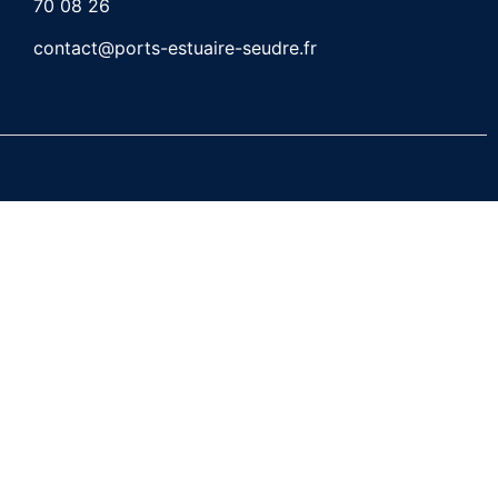
70 08 26
contact@ports-estuaire-seudre.fr